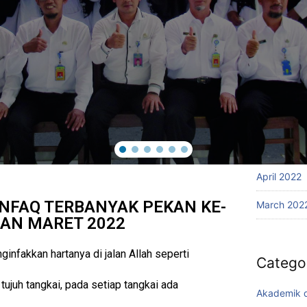
January 2
December 
November 
October 2
September
August 20
April 2022
NFAQ TERBANYAK PEKAN KE-
March 202
LAN MARET 2022
nfakkan hartanya di jalan Allah seperti
Catego
tujuh tangkai, pada setiap tangkai ada
Akademik d