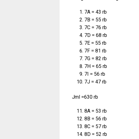
7A = 43 rb
7B = 55 rb
7C = 76 rb
7D = 68 rb
7E = 55 rb
7F = 81 rb
7G = 82 rb
7H = 65 rb
7I = 56 rb
7J = 47 rb
Jml =630 rb
8A = 53 rb
8B = 56 rb
8C = 57 rb
8D = 52 rb