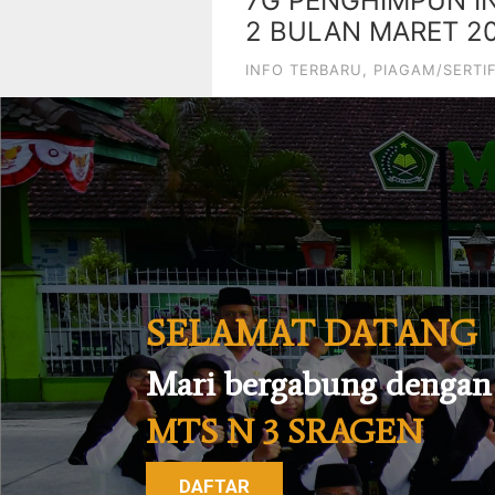
7G PENGHIMPUN I
2 BULAN MARET 2
INFO TERBARU
,
PIAGAM/SERTIF
SELAMAT DATANG
Mari bergabung dengan
MTS N 3 SRAGEN
DAFTAR