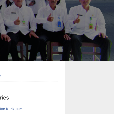
023
2022
2022
022
 2022
22
2
ries
an Kurikulum