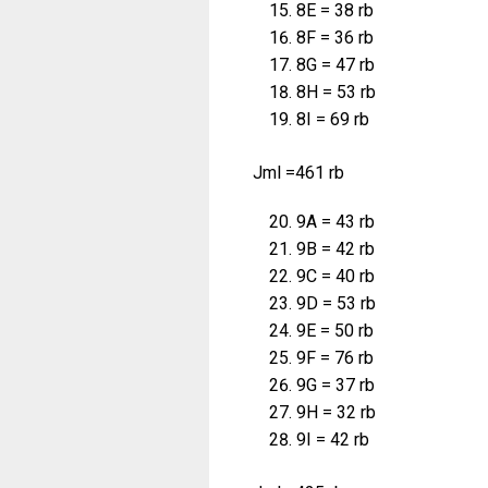
8E = 38 rb
8F = 36 rb
8G = 47 rb
8H = 53 rb
8I = 69 rb
Jml =461 rb
9A = 43 rb
9B = 42 rb
9C = 40 rb
9D = 53 rb
9E = 50 rb
9F = 76 rb
9G = 37 rb
9H = 32 rb
9I = 42 rb