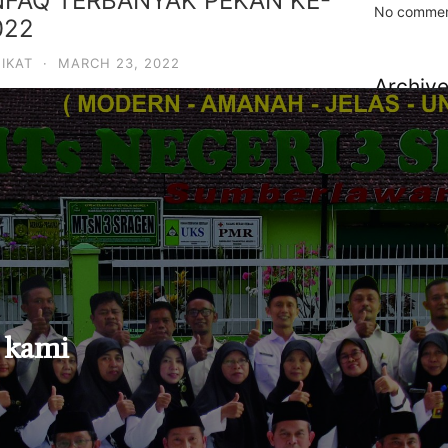
NFAQ TERBANYAK PEKAN KE-
No commen
022
IKAT
·
MARCH 23, 2022
Archiv
November
October 2
September
September
August 20
July 2023
 kami
May 2023
February 2