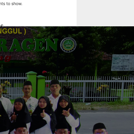
ts to show.
es
 2024
024
 2024
 2023
23
023