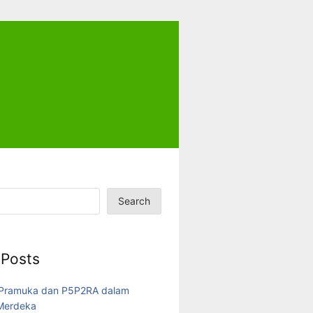
Search
 Posts
 Pramuka dan P5P2RA dalam
 Merdeka