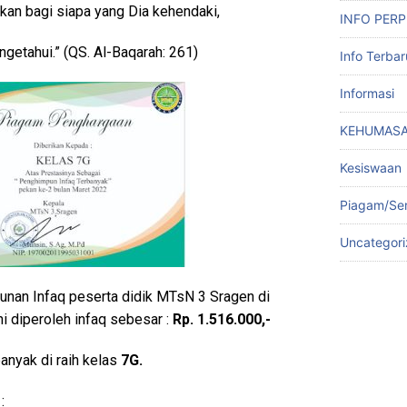
akan bagi siapa yang Dia kehendaki,
INFO PER
getahui.” (QS. Al-Baqarah: 261)
Info Terbar
Informasi
KEHUMAS
Kesiswaan
Piagam/Sert
Uncategor
unan Infaq peserta didik MTsN 3 Sragen di
i diperoleh infaq sebesar :
Rp.
1.516
.000,-
anyak di raih kelas
7G.
: