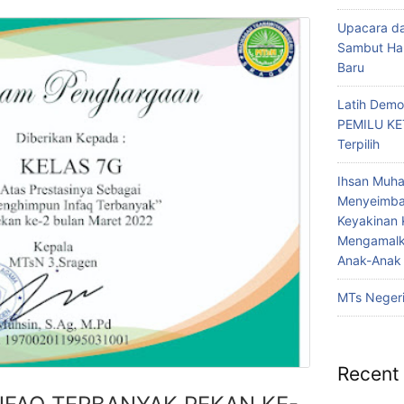
Upacara da
Sambut Har
Baru
Latih Demo
PEMILU KE
Terpilih
Ihsan Muha
Menyeimb
Keyakinan 
Mengamalka
Anak-Anak 
MTs Negeri
Recent