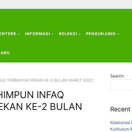
CENTERE
INFORMASI
KOLEKSI
PENGUNJUNG
BARU
Search
NFAQ TERBANYAK PEKAN KE-2 BULAN MARET 2022”
HIMPUN INFAQ
EKAN KE-2 BULAN
Recent
Kolaborasi
Kurikulum