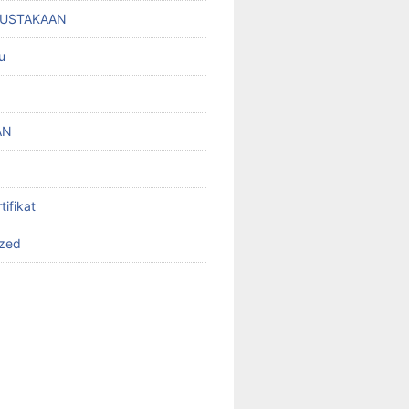
PUSTAKAAN
u
AN
ifikat
ized