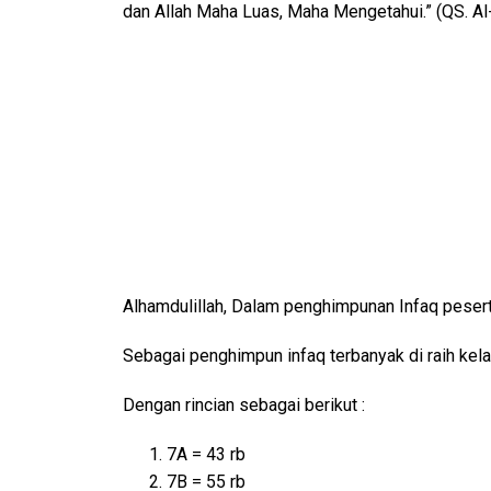
dan Allah Maha Luas, Maha Mengetahui.” (QS. Al
Alhamdulillah, Dalam penghimpunan Infaq pesert
Sebagai penghimpun infaq terbanyak di raih kel
Dengan rincian sebagai berikut :
7A = 43 rb
7B = 55 rb