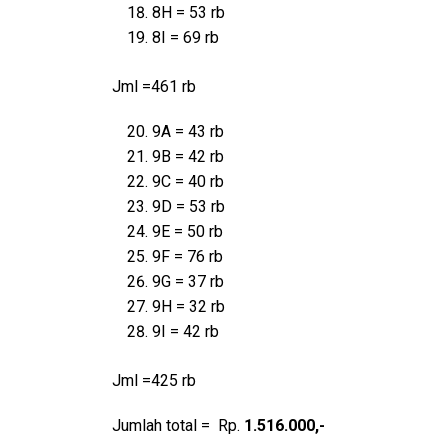
8H = 53 rb
8I = 69 rb
Jml =461 rb
9A = 43 rb
9B = 42 rb
9C = 40 rb
9D = 53 rb
9E = 50 rb
9F = 76 rb
9G = 37 rb
9H = 32 rb
9I = 42 rb
Jml =425 rb
Jumlah total = Rp.
1.516.000,-