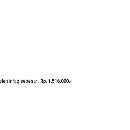
oleh infaq sebesar :
Rp.
1.516
.000,-