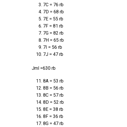
7C = 76 rb
7D = 68 rb
7E = 55 rb
7F = 81 rb
7G = 82 rb
7H = 65 rb
7I = 56 rb
7J = 47 rb
Jml =630 rb
8A = 53 rb
8B = 56 rb
8C = 57 rb
8D = 52 rb
8E = 38 rb
8F = 36 rb
8G = 47 rb