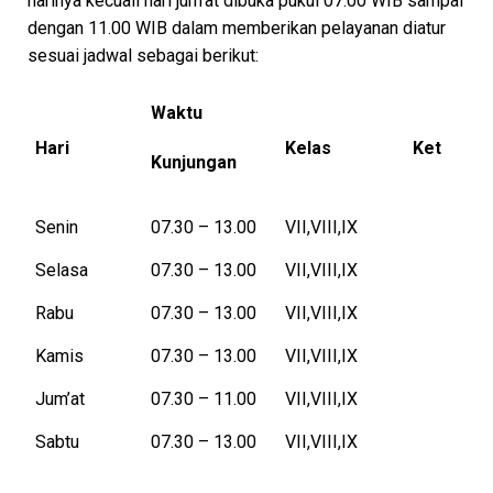
harinya kecuali hari jum’at dibuka pukul 07.00 WIB sampai
dengan 11.00 WIB dalam memberikan pelayanan diatur
sesuai jadwal sebagai berikut:
Waktu
Hari
Kelas
Ket
Kunjungan
Senin
07.30 – 13.00
VII,VIII,IX
Selasa
07.30 – 13.00
VII,VIII,IX
Rabu
07.30 – 13.00
VII,VIII,IX
Kamis
07.30 – 13.00
VII,VIII,IX
Jum’at
07.30 – 11.00
VII,VIII,IX
Sabtu
07.30 – 13.00
VII,VIII,IX