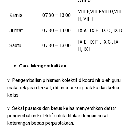
,VIII D
VIII E,VIII F,VIII G,VIII
Kamis
07.30 – 13.00
H, VIII I
Jum’at
07.30 – 11.00
IX A , IX B , IX C , IX D
IX E , IX F , IX G , IX
Sabtu
07.30 – 13.00
H, IX I
Cara Mengembalikan
v Pengembalian pinjaman kolektif dikoordinir oleh guru
mata pelajaran terkait, dibantu seksi pustaka dan ketua
kelas.
v Seksi pustaka dan ketua kelas menyerahkan daftar
pengembalian kolektif untuk ditukar dengan surat
keterangan bebas perpustakaan.