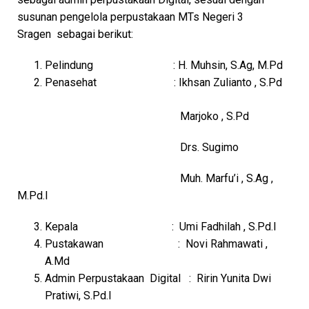
susunan pengelola perpustakaan MTs Negeri 3
Sragen sebagai berikut:
Pelindung : H. Muhsin, S.Ag, M.Pd
Penasehat : Ikhsan Zulianto , S.Pd
Marjoko , S.Pd
Drs. Sugimo
Muh. Marfu’i , S.Ag ,
M.Pd.I
Kepala : Umi Fadhilah , S.Pd.I
Pustakawan : Novi Rahmawati ,
A.Md
Admin Perpustakaan Digital : Ririn Yunita Dwi
Pratiwi, S.Pd.I