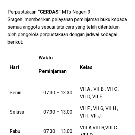
Perpustakaan
“CERDAS”
MTs Negeri 3
Sragen memberikan pelayanan peminjaman buku kepada
semua anggota sesuai tata cara yang telah ditentukan
oleh pengelola perpustakaan dengan jadwal sebagai
berikut:
Waktu
Hari
Kelas
Peminjaman
VII A , VII B , VII C ,
Senin
07.30 – 13.30
VII D, VII E
VII F , VII G, VII H ,
Selasa
07.30 – 13.00
VII I, VII J
VIII A,VIII B,VIII C
Rabu
07.30 – 13.00