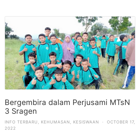
Bergembira dalam Perjusami MTsN
3 Sragen
INFO TERBARU
,
KEHUMASAN
,
KESISWAAN
·
OCTOBER 17,
2022