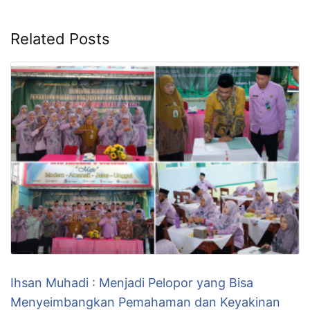
Related Posts
Ihsan Muhadi : Menjadi Pelopor yang Bisa
Menyeimbangkan Pemahaman dan Keyakinan