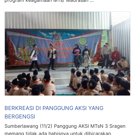
program keagamaan MTs/ Madrasah …
BERKREASI DI PANGGUNG AKSI YANG
BERGENGSI
Sumberlawang (11/2) Panggung AKSI MTsN 3 Sragen
memang tidak ada habisnya untuk dibicarakan,