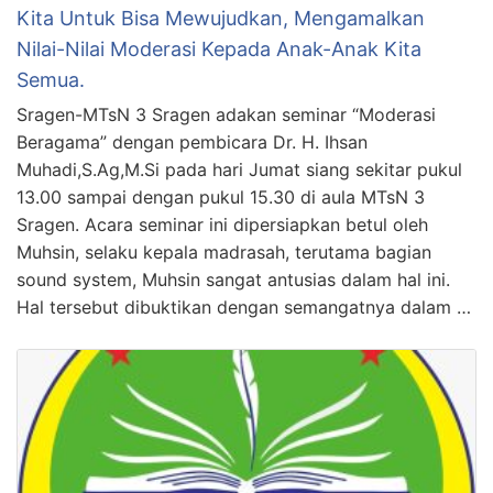
Kita Untuk Bisa Mewujudkan, Mengamalkan
Nilai-Nilai Moderasi Kepada Anak-Anak Kita
Semua.
Sragen-MTsN 3 Sragen adakan seminar “Moderasi
Beragama” dengan pembicara Dr. H. Ihsan
Muhadi,S.Ag,M.Si pada hari Jumat siang sekitar pukul
13.00 sampai dengan pukul 15.30 di aula MTsN 3
Sragen. Acara seminar ini dipersiapkan betul oleh
Muhsin, selaku kepala madrasah, terutama bagian
sound system, Muhsin sangat antusias dalam hal ini.
Hal tersebut dibuktikan dengan semangatnya dalam …