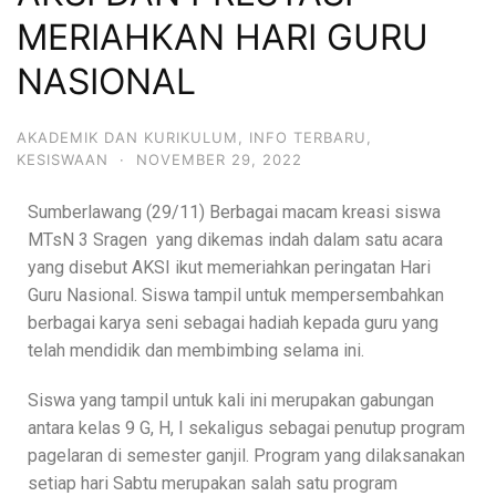
MERIAHKAN HARI GURU
NASIONAL
AKADEMIK DAN KURIKULUM
,
INFO TERBARU
,
KESISWAAN
·
NOVEMBER 29, 2022
Sumberlawang (29/11) Berbagai macam kreasi siswa
MTsN 3 Sragen yang dikemas indah dalam satu acara
yang disebut AKSI ikut memeriahkan peringatan Hari
Guru Nasional. Siswa tampil untuk mempersembahkan
berbagai karya seni sebagai hadiah kepada guru yang
telah mendidik dan membimbing selama ini.
Siswa yang tampil untuk kali ini merupakan gabungan
antara kelas 9 G, H, I sekaligus sebagai penutup program
pagelaran di semester ganjil. Program yang dilaksanakan
setiap hari Sabtu merupakan salah satu program