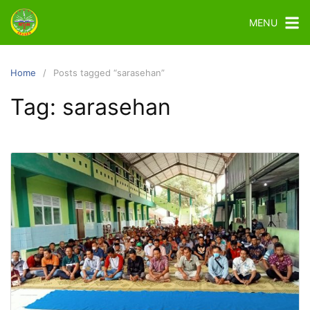
MENU
Home
Posts tagged “sarasehan”
Tag:
sarasehan