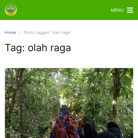
MENU
Home
Posts tagged “olah raga”
Tag:
olah raga