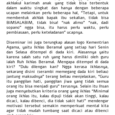
akhlakul karimah anak yang tidak bisa terbentuk
dalam waktu singkat dan hanya dengan beberapa
ucapan melainkan perlu beberapa hal, “Tetapi, untuk
membentuk akhlak bapak ibu sekalian, tidak bisa
BIMSALABIM, tidak bisa! “nak alimo” “nak, dadi
sopano” ngga bisa, itu harus perlu waktu, perlu
pembiasaan, perlu keteladanan” ucapnya.
Diseminar ini juga terungkap alasan logo Kementrian
Agama, yaitu Ikhlas Beramal yang setiap hari Senin
dan Selasa ditempel di dada kiri. Alasannya yaitu
karena salah satu ruh yang harus dimiliki oleh guru
ialah Ruh Ikhlas Beramal. Mengapa ditempel di dada
kiri? “Dulu dilengan kan? Ngga kerasa ikhlasnya,
sekarang disini (serambi memegang dada kiri beliau)
jantung maksudnya” terang beliau menjelaskan, “Guru
itu panggilan hati, panggilan jiwa yang tidak semua
orang itu bisa menjadi guru” terusnya. Selain itu Ihsan
juga menyebutkan kriteria orang yang ikhlas “Minimal
orang ikhlas itu, kalau dipuji tidak akan tinggi, kalau
dicaci, kalau dibenci, dia tidak sakit hati” mendengar
motivasi tersebut semakin memperkuat mental kita
agar tidak mudah tumbang saat dicaci atau dibenci