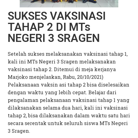
SUKSES VAKSINASI
P
a
TAHAP 2 DI MTs
N
NEGERI 3 SRAGEN
A
Setelah sukses melaksanakan vaksinasi tahap 1,
As
n
kali ini MTs Negeri 3 Sragen melaksanakan
ka
vaksinasi tahap 2. Ditemui di meja kerjanya
seb
Marjoko menjelaskan, Rabu, 20/10/2021)
Ik
Pelaksanaan vaksin asi tahap 2 bisa diselesaikan
Rab
ah
dengan waktu yang lebih cepat. Belajar dari
J
pengalaman pelaksanaan vaksinasi tahap 1 yang
dilaksanakan selama dua hari, kali ini vaksinasi
tahap 2, bisa dilaksanakan dalam waktu satu hari
secara serentak untuk seluruh siswa MTs Negeri
3 Sragen.