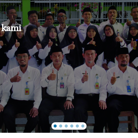
INFO PER
Info Terbar
 kami
Informasi
KEHUMAS
Kesiswaan
Piagam/Sert
Uncategor