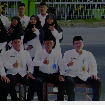
PUSTAKAAN
u
AN
ifikat
ized