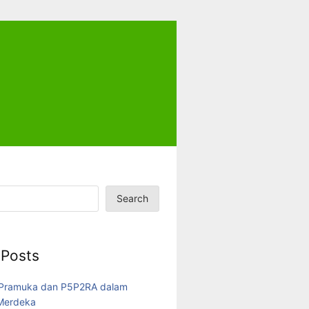
Search
 Posts
 Pramuka dan P5P2RA dalam
 Merdeka