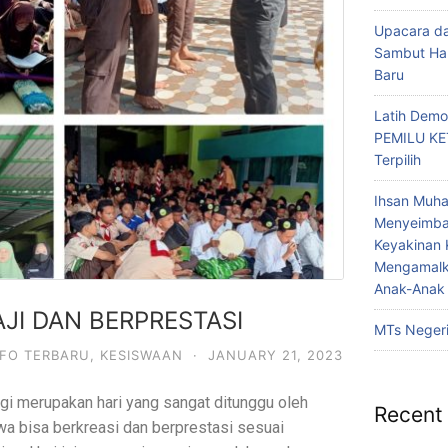
Upacara da
Sambut Har
Baru
Latih Demo
PEMILU KE
Terpilih
Ihsan Muha
Menyeimb
Keyakinan 
Mengamalka
Anak-Anak 
JI DAN BERPRESTASI
MTs Negeri
NFO TERBARU
,
KESISWAAN
·
JANUARY 21, 2023
i merupakan hari yang sangat ditunggu oleh
Recent
swa bisa berkreasi dan berprestasi sesuai