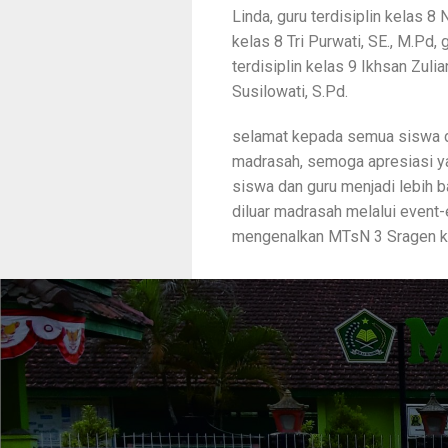
Linda, guru terdisiplin kelas 8
kelas 8 Tri Purwati, SE., M.Pd, 
terdisiplin kelas 9 Ikhsan Zulia
Susilowati, S.Pd.
selamat kepada semua siswa da
madrasah, semoga apresiasi y
siswa dan guru menjadi lebih ba
diluar madrasah melalui event
mengenalkan MTsN 3 Sragen ke 