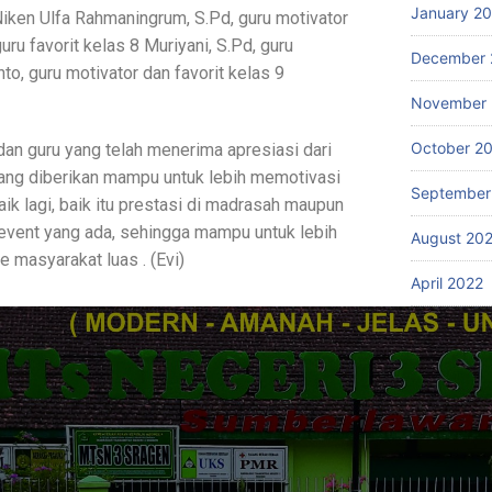
January 2
 Niken Ulfa Rahmaningrum, S.Pd, guru motivator
guru favorit kelas 8 Muriyani, S.Pd, guru
December 
nto, guru motivator dan favorit kelas 9
November 
October 2
n guru yang telah menerima apresiasi dari
ang diberikan mampu untuk lebih memotivasi
September
ik lagi, baik itu prestasi di madrasah maupun
-event yang ada, sehingga mampu untuk lebih
August 20
masyarakat luas . (Evi)
April 2022
March 202
Catego
Akademik d