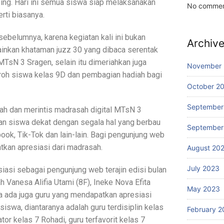
ng. Hari ini semua siswa siap melaksanakan
No commen
rti biasanya.
sebelumnya, karena kegiatan kali ini bukan
Archiv
ainkan khataman juzz 30 yang dibaca serentak
TsN 3 Sragen, selain itu dimeriahkan juga
November
oh siswa kelas 9D dan pembagian hadiah bagi
October 2
September
h dan merintis madrasah digital MTsN 3
an siswa dekat dengan segala hal yang berbau
September
book, Tik-Tok dan lain-lain. Bagi pengunjung web
tkan apresiasi dari madrasah.
August 20
July 2023
asi sebagai pengunjung web terajin edisi bulan
Vanesa Alifia Utami (8F), Ineke Nova Efita
May 2023
swa ada juga guru yang mendapatkan apresiasi
siswa, diantaranya adalah guru terdisiplin kelas
February 2
or kelas 7 Rohadi, guru terfavorit kelas 7