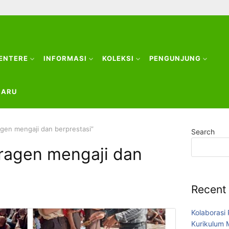
CENTERE
INFORMASI
KOLEKSI
PENGUNJUNG
BARU
gen mengaji dan berprestasi”
Search
ragen mengaji dan
Recent
Kolaborasi
Kurikulum