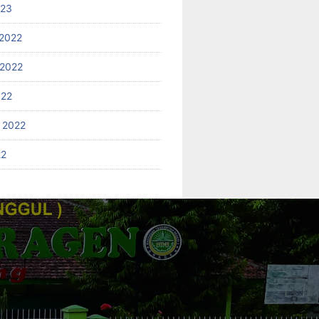
023
2022
2022
022
 2022
22
2
ries
an Kurikulum