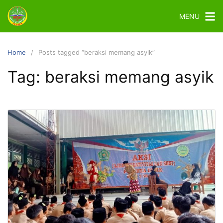
MENU
Home
Posts tagged “beraksi memang asyik”
Tag:
beraksi memang asyik